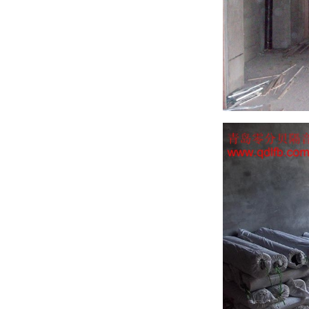
长春歌酷歌厅隔音
•
本溪金典ktv隔音
•
烟台橙果音乐量贩式ktv隔音
•