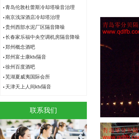
南京浅深酒店冷却塔治理
•
贵州西部水泥厂区隔音降噪
•
长春家乐福中央空调机房隔音降噪
•
郑州概念酒吧
•
郑州富士康ktv隔音
•
徐州百度酒吧
•
芜湖夏威夷国际会所
•
天津天上人间ktv隔音
•
唐山金鼎夜总会ktv隔音
•
太原着迷酒吧
•
太原体育场酒吧
•
联系我们
太原迪加迪量贩ktv隔音
•
宿迁秦桥足道馆
•
石家庄铜雀台娱乐会所
•