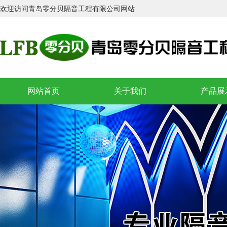
欢迎访问青岛零分贝隔音工程有限公司网站
郑州富士康ktv隔音
•
徐州百度酒吧
•
芜湖夏威夷国际会所
•
天津天上人间ktv隔音
•
唐山金鼎夜总会ktv隔音
•
网站首页
关于我们
产品展
太原着迷酒吧
•
太原体育场酒吧
•
太原迪加迪量贩ktv隔音
•
宿迁秦桥足道馆
•
石家庄铜雀台娱乐会所
•
深圳八卦岭钱柜ktv隔音
•
上海远舰酒店酒吧
•
青岛大家乐ktv隔音
•
平顶山鹰城之夜ktv隔音
•