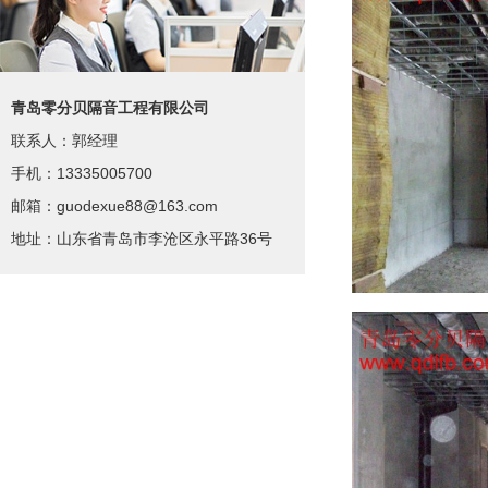
深圳八卦岭钱柜ktv隔音
•
上海远舰酒店酒吧
•
青岛大家乐ktv隔音
•
青岛零分贝隔音工程有限公司
平顶山鹰城之夜ktv隔音
•
联系人：郭经理
南宁金蝶酒吧
•
手机：13335005700
南昌温莎城堡酒吧
•
邮箱：guodexue88@163.com
聊城星光大道ktv隔音
地址：山东省青岛市李沧区永平路36号
•
聊城昆仑酒店ktv隔音
•
江西宜黄华侨大酒店
•
淮安歌德门ktv隔音
•
河南上蔡大家乐ktv隔音
•
贵州荔波ktv隔音
•
贵州歌酷ktv隔音
•
承德天豪ktv隔音
•