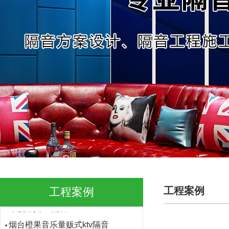
南宁金蝶酒吧
•
南昌温莎城堡酒吧
•
聊城星光大道ktv隔音
•
聊城昆仑酒店ktv隔音
•
江西宜黄华侨大酒店
•
淮安歌德门ktv隔音
•
河南上蔡大家乐ktv隔音
•
贵州荔波ktv隔音
•
贵州歌酷ktv隔音
•
承德天豪ktv隔音
•
长春歌酷歌厅隔音
•
工程案例
工程案例
本溪金典ktv隔音
•
烟台橙果音乐量贩式ktv隔音
•
青岛伦敦杜蕾斯冷却塔噪音治理
•