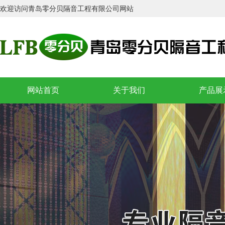
郑州概念酒吧
•
欢迎访问青岛零分贝隔音工程有限公司网站
郑州富士康ktv隔音
•
徐州百度酒吧
•
芜湖夏威夷国际会所
•
天津天上人间ktv隔音
•
唐山金鼎夜总会ktv隔音
•
网站首页
关于我们
产品展
太原着迷酒吧
•
太原体育场酒吧
•
太原迪加迪量贩ktv隔音
•
宿迁秦桥足道馆
•
石家庄铜雀台娱乐会所
•
深圳八卦岭钱柜ktv隔音
•
上海远舰酒店酒吧
•
青岛大家乐ktv隔音
•