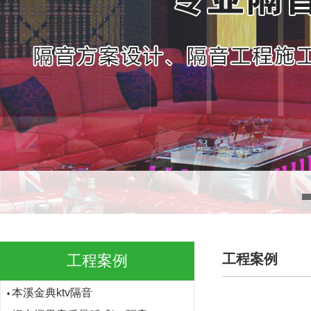
平顶山鹰城之夜ktv隔音
•
南宁金蝶酒吧
•
南昌温莎城堡酒吧
•
聊城星光大道ktv隔音
•
聊城昆仑酒店ktv隔音
•
江西宜黄华侨大酒店
•
淮安歌德门ktv隔音
•
河南上蔡大家乐ktv隔音
•
贵州荔波ktv隔音
•
贵州歌酷ktv隔音
•
承德天豪ktv隔音
•
长春歌酷歌厅隔音
•
工程案例
工程案例
本溪金典ktv隔音
•
烟台橙果音乐量贩式ktv隔音
•