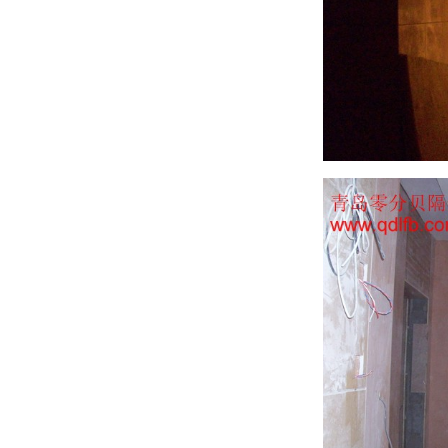
承德天豪ktv隔音
•
长春歌酷歌厅隔音
•
本溪金典ktv隔音
•
烟台橙果音乐量贩式ktv隔音
•