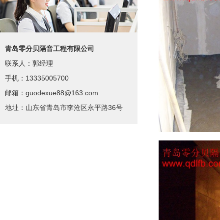
石家庄铜雀台娱乐会所
•
深圳八卦岭钱柜ktv隔音
•
上海远舰酒店酒吧
•
青岛零分贝隔音工程有限公司
青岛大家乐ktv隔音
•
联系人：郭经理
平顶山鹰城之夜ktv隔音
•
手机：13335005700
南宁金蝶酒吧
•
邮箱：guodexue88@163.com
南昌温莎城堡酒吧
•
地址：山东省青岛市李沧区永平路36号
聊城星光大道ktv隔音
•
聊城昆仑酒店ktv隔音
•
江西宜黄华侨大酒店
•
淮安歌德门ktv隔音
•
河南上蔡大家乐ktv隔音
•
贵州荔波ktv隔音
•
贵州歌酷ktv隔音
•