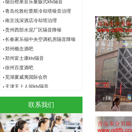
青岛伦敦杜蕾斯冷却塔噪音治理
•
南京浅深酒店冷却塔治理
•
贵州西部水泥厂区隔音降噪
•
长春家乐福中央空调机房隔音降噪
•
郑州概念酒吧
•
郑州富士康ktv隔音
•
徐州百度酒吧
•
芜湖夏威夷国际会所
•
天津天上人间ktv隔音
•
唐山金鼎夜总会ktv隔音
•
太原着迷酒吧
•
联系我们
太原体育场酒吧
•
太原迪加迪量贩ktv隔音
•
宿迁秦桥足道馆
•