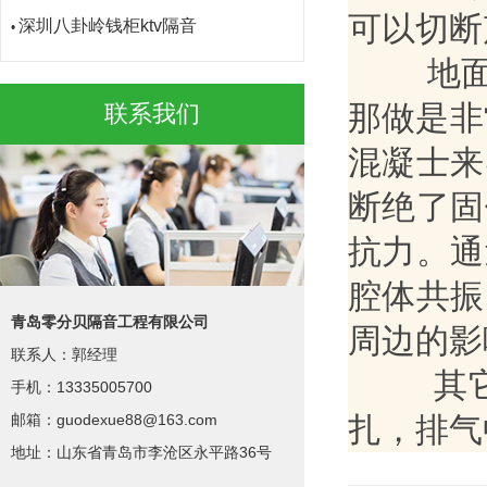
深圳八卦岭钱柜ktv隔音
•
可以切断
上海远舰酒店酒吧
•
地面的
青岛大家乐ktv隔音
•
那做是非
平顶山鹰城之夜ktv隔音
联系我们
•
南宁金蝶酒吧
•
混凝士来
南昌温莎城堡酒吧
•
断绝了固
聊城星光大道ktv隔音
•
抗力。通
聊城昆仑酒店ktv隔音
•
江西宜黄华侨大酒店
•
腔体共振
淮安歌德门ktv隔音
•
青岛零分贝隔音工程有限公司
周边的影
河南上蔡大家乐ktv隔音
联系人：郭经理
•
其它
手机：13335005700
贵州荔波ktv隔音
•
邮箱：guodexue88@163.com
扎，排气
贵州歌酷ktv隔音
•
地址：山东省青岛市李沧区永平路36号
承德天豪ktv隔音
•