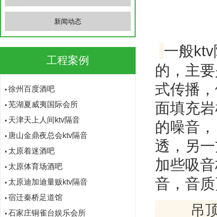
南京浅深酒店冷却塔治理
•
贵州西部水泥厂区隔音降噪
•
新闻动态
长春家乐福中央空调机房隔音降噪
•
一般k
郑州概念酒吧
•
工程案例
郑州富士康ktv隔音
•
的，主要
徐州百度酒吧
•
式传播，
芜湖夏威夷国际会所
•
面填充岩
天津天上人间ktv隔音
•
的噪音，
唐山金鼎夜总会ktv隔音
•
太原着迷酒吧
透，另一
•
太原体育场酒吧
•
加些吸音
太原迪加迪量贩ktv隔音
•
音，音质
宿迁秦桥足道馆
•
石家庄铜雀台娱乐会所
•
吊顶方