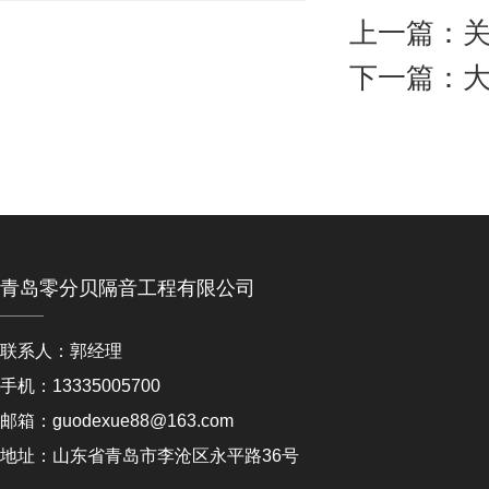
长春歌酷歌厅隔音
•
上一篇：
关
本溪金典ktv隔音
•
下一篇：
大
烟台橙果音乐量贩式ktv隔音
•
青岛伦敦杜蕾斯冷却塔噪音治理
•
南京浅深酒店冷却塔治理
•
贵州西部水泥厂区隔音降噪
•
长春家乐福中央空调机房隔音降噪
•
郑州概念酒吧
•
郑州富士康ktv隔音
青岛零分贝隔音工程有限公司
•
徐州百度酒吧
•
联系人：郭经理
芜湖夏威夷国际会所
•
手机：13335005700
天津天上人间ktv隔音
•
邮箱：guodexue88@163.com
唐山金鼎夜总会ktv隔音
•
地址：山东省青岛市李沧区永平路36号
太原着迷酒吧
•